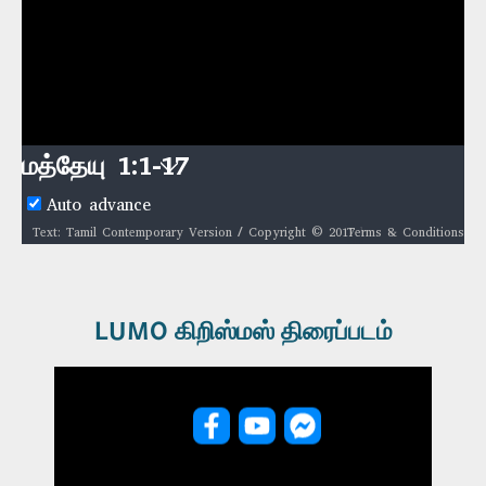
மத்தேயு 1:1-17
Auto advance
Terms & Conditions
Text: Tamil Contemporary Version / Copyright © 2017 by Biblica, Inc.® / Used by permission. All rights reserved worldwide. / Biblica, The International Bible Society, provides God’s Word to people through Bible translation & Bible publishing, and Bible engagement in Africa, Asia Pacific, Europe, Latin America, Middle East, North America, and South Asia. Through its worldwide reach, Biblica engages people with God’s Word so that their lives are transformed through a relationship with Jesus Christ. / Audio: ℗ Audio courtesy of Bible Media Group and LUMO Project Films / Video: Courtesy of LUMO Project Films
LUMO கிறிஸ்மஸ் திரைப்படம்